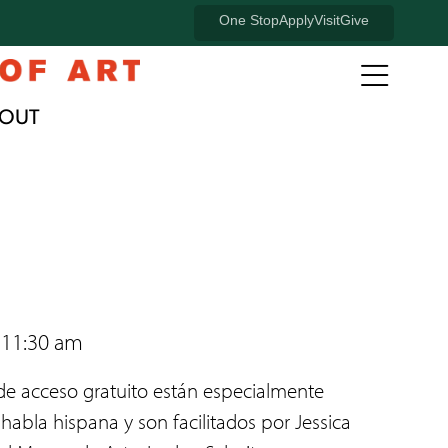
University
One Stop
Apply
Visit
Give
of
Open
full
Oregon
OUT
naviga
Banner
menu
Menu
 11:30 am
 de acceso gratuito están especialmente
abla hispana y son facilitados por Jessica