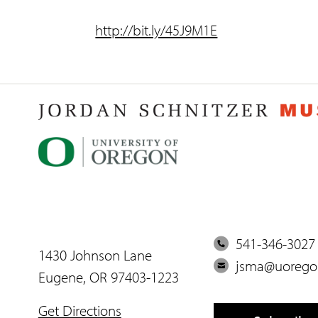
http://bit.ly/45J9M1E
P
541-346-3027
1430 Johnson Lane
h
E
jsma@uorego
Eugene, OR 97403-1223
o
m
n
a
Get Directions